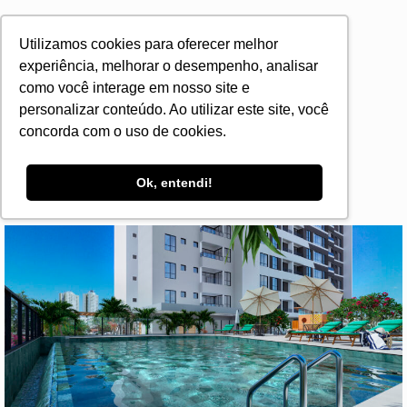
Lazer para
Utilizamos cookies para oferecer melhor
todos os
experiência, melhorar o desempenho, analisar
como você interage em nosso site e
gostos
personalizar conteúdo. Ao utilizar este site, você
concorda com o uso de cookies.
São mais de 1.845 m² de área de lazer, para você
desfrutar com toda a família e amigos.
Ok, entendi!