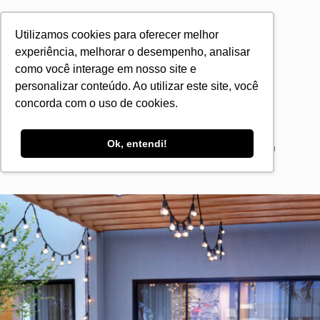
O primeiro com salão
Utilizamos cookies para oferecer melhor
de festas integrado a
experiência, melhorar o desempenho, analisar
como você interage em nosso site e
uma varanda incrível!
personalizar conteúdo. Ao utilizar este site, você
concorda com o uso de cookies.
Seus eventos em perfeita conectividade com a
natureza. Amplie as possibilidades das suas
Ok, entendi!
comemorações e proporcione experiências ainda
mais exclusivas para os seus convidados.